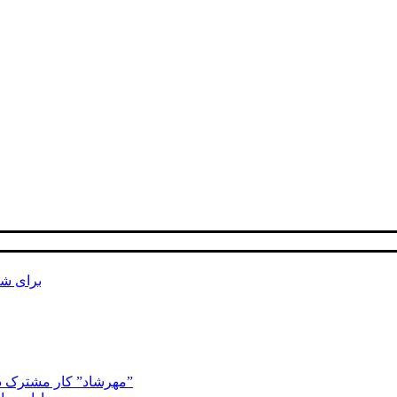
برای شن
مهرشاد” کار مشترک دکتر مسعود نقره کار، فریدون فرح اندوزو اسفندیار منفرد زاده”