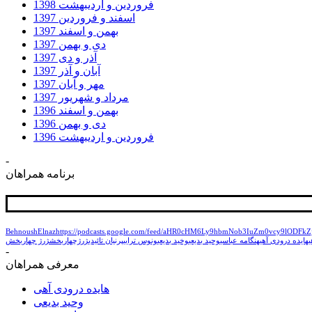
فروردین و اردیبهشت 1398
اسفند و فروردین 1397
بهمن و اسفند 1397
دی و بهمن 1397
آذر و دی 1397
آبان و آذر 1397
مهر و آبان 1397
مرداد و شهریور 1397
بهمن و اسفند 1396
دی و بهمن 1396
فروردین و اردیبهشت 1396
-
برنامه همراهان
Behnoush
Elnaz
https://podcasts.google.com/feed/aHR0cHM6Ly9hbmNob3IuZm0vcy9lODF
ی
هایده درودی آهی
هنگامه عباسی
وحید بدیعی
وخید بدیعی
ونوس ترابی
پرنیان تائیدی
ژرژچهاربخش
ژرژ چهاربخش
-
معرفی همراهان
هایده درودی آهی
وحید بدیعی