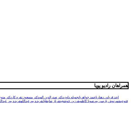
همراهان رادیو پویا
احد قربانی دهناری
احمد جواهریان
جمیله داودی
دکتر صدرالدین الهی
دکتر مسعود نقره کار
دکتر منوچ
فتوحی
شهرنوش پارسی پور
صونا کاظمی
فرزین خوشچین
فرناز ضابطیان
فریده پورعبدالله
فریده پور عبدالل