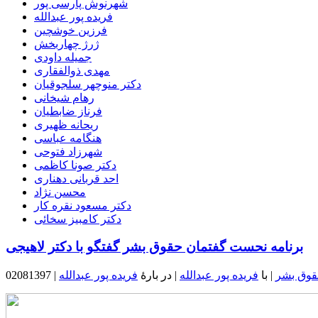
شهرنوش پارسی پور
فریده پور عبدالله
فرزین خوشچین
ژرژ چهاربخش
جمیله داودی
مهدی ذوالفقاری
دکتر منوچهر سلجوقیان
رهام شیخانی
فرناز ضابطیان
ریحانه ظهیری
هنگامه عباسی
شهرزاد فتوحی
دکتر صونا کاظمی
احد قربانی دهناری
محسن نژاد
دکتر مسعود نقره کار
دکتر کامبیز سخائی
برنامه نحست گفتمان حقوق بشر گفتگو با دکتر لاهیجی
قوق بشر
| با
فریده پور عبدالله
| در بارۀ
فریده پور عبدالله
02081397 |