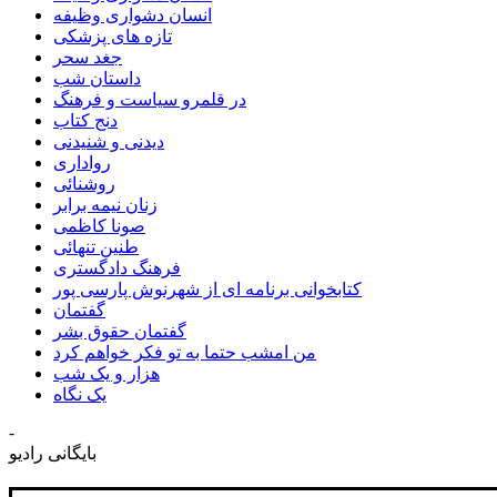
انسان دشواری وظیفه
تازه های پزشکی
جغد سحر
داستان شب
در قلمرو سیاست و فرهنگ
دنج کتاب
دیدنی و شنیدنی
رواداری
روشنائی
زنان نیمه برابر
صونا کاظمی
طنین تنهائی
فرهنگ دادگستری
کتابخوانی برنامه ای از شهرنوش پارسی پور
گفتمان
گفتمان حقوق بشر
من امشب حتما به تو فکر خواهم کرد
هزار و یک شب
یک نگاه
-
بایگانی رادیو