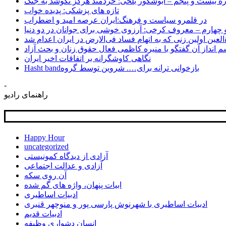
ره بیست و پنجم – ابوشکور بلخی: خردمند هرگز نکوشد به جنگ
تازه های پزشکی: پدیده خواب
در قلمرو سیاست و فرهنگ:ایران عرصه امید و اضطراب
 چهارم – معروف کرخی: آرزوی خوشی برای جوانان در دو دنیا
لعین اولین زنی که به اتهام فساد فی‌الارض در ایران اعدام شد
 انداز آن گفتگو با منیره کاظمی فعال حقوق زنان و بحث آزاد
نگاهی کاوشگرانه بر اتفاقات اخیر ایران
Hasht bandبازخوانی ترانه برای…. شروین توسط گروه
-
راهنمای رادیو
Happy Hour
uncategorized
آزادی از دیدگاه کمونیستی
آزادی و عدالت اجتماعی
آن روی سکه
ابیات پنهان، واژه های گم شده
ادبیات اساطیری
ادبیات اساطیری با شهرنوش پارسی پور و منوچهر قنبری
ادبیات قدیم
انسان دشواری وظیفه