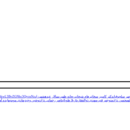
هر سلجوقیان
دکتر کامبیز سخائی
رهام شیخانی
ریحانه ظهیری
سالار عبده
شهرزاد
kZjkwL3BvZGNhc3QvcnNz
ه
محسن نژاد
منوچهر قنبری
مهدی ذوالفقاری
نازیلا طوبائی
ناصر رحمانی نژاد
نوشین وحیدی
هادی مومنی
هایده آه