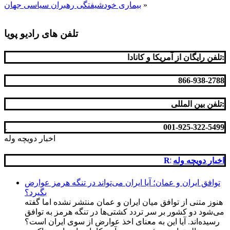
»
بیماری خودشیفتگی رهبران سیاسی جهان
تلفن های رادیو پویا
تلفن رایگان از آمریکا و کانادا:
866-938-2788
تلفن بین المللی:
001-925-322-5499
-
اخبار دویچه وله
اخبار دویچه وله
توافق ایران و عمان؛ آیا ایران می‌تواند در تنگه هرمز عوارض
بگیرد؟
هنوز متنی از توافق میان ایران و عمان منتشر نشده اما گفته
می‌شود دو کشور بر سر تردد کشتی‌ها در تنگه هرمز به توافق
رسیده‌اند. آیا این به معنای اخذ عوارض از سوی ایران است؟