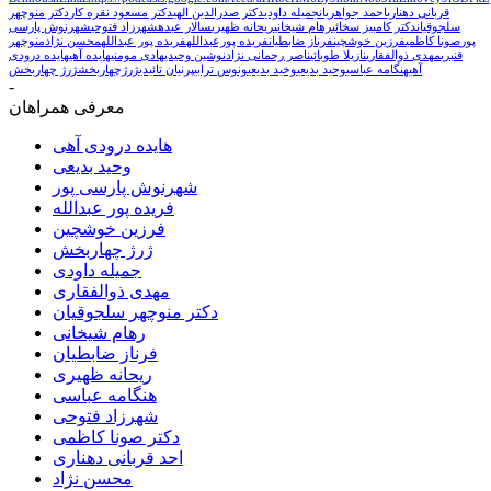
قربانی دهناری
احمد جواهریان
جمیله داودی
دکتر صدرالدین الهی
دکتر مسعود نقره کار
دکتر منوچهر
سلجوقیان
دکتر کامبیز سخائی
رهام شیخانی
ریحانه ظهیری
سالار عبده
شهرزاد فتوحی
شهرنوش پارسی
پور
صونا کاظمی
فرزین خوشچین
فرناز ضابطیان
فریده پورعبدالله
فریده پور عبدالله
محسن نژاد
منوچهر
قنبری
مهدی ذوالفقاری
نازیلا طوبائی
ناصر رحمانی نژاد
نوشین وحیدی
هادی مومنی
هایده آهی
هایده درودی
آهی
هنگامه عباسی
وحید بدیعی
وخید بدیعی
ونوس ترابی
پرنیان تائیدی
ژرژچهاربخش
ژرژ چهاربخش
-
معرفی همراهان
هایده درودی آهی
وحید بدیعی
شهرنوش پارسی پور
فریده پور عبدالله
فرزین خوشچین
ژرژ چهاربخش
جمیله داودی
مهدی ذوالفقاری
دکتر منوچهر سلجوقیان
رهام شیخانی
فرناز ضابطیان
ریحانه ظهیری
هنگامه عباسی
شهرزاد فتوحی
دکتر صونا کاظمی
احد قربانی دهناری
محسن نژاد