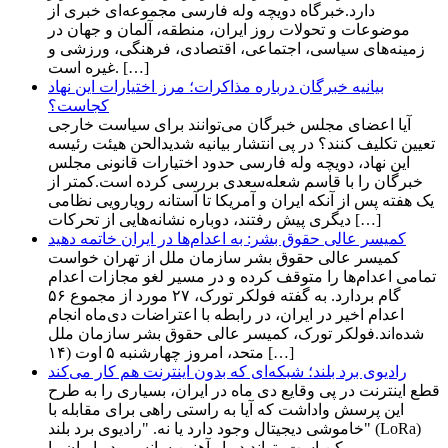
دارد.خبرگاه دویچه وله فارسی مجموعه‌ای خبری از
موضوعات و تحولات روز ایران، منطقه، آلمان و جهان در
زمینه‌های سیاسی، اجتماعی، اقتصادی، فرهنگی، ورزشی و
غیره است. […]
بیانیه خبرگان درباره مذاکرات؛ مرز اختیارات این نهاد
کجاست؟
آیا اعضای مجلس خبرگان می‌توانند برای سیاست خارجی
تعیین تکلیف کنند؟ در پی انتشار بیانیه شدیدالحن هیئت رئیسه
این نهاد، دویچه‌ وله فارسی حدود اختیارات قانونی مجلس
خبرگان را با قاسم شعله‌سعدی بررسی کرده است.کمتر از
یک هفته پس از آنکه ایران و آمریکا تا آستانه رویارویی نظامی
دیگری پیش رفتند، دوباره نشانه‌هایی از تحرکات […]
کمیسر عالی حقوق بشر: به اعدام‌ها در ایران خاتمه دهید
کمیسر عالی حقوق بشر سازمان ملل از تهران خواست
تمامی اعدام‌ها را متوقف کرده و در مسیر لغو مجازات اعدام
گام بردارد. به گفته فولکر تورک، ۲۷ مورد از مجموع ۵۶
اعدام اخیر در ایران، در رابطه با اعتراضات دی‌ماه انجام
شده‌اند.فولکر تورک، کمیسر عالی حقوق بشر سازمان ملل
متحد، امروز چهارشنبه ۵ اوت (۱۴ […]
رادیوی برد بلند؛ شبکه‌ای که بدون اینترنت هم کار می‌کند
قطع اینترنت در پی وقایع دی ماه در ایران، بسیاری را به طرح
این پرسش واداشت که آیا به راستی راهی برای مقابله با
خاموشی دیجیتال وجود دارد یا نه. "رادیوی برد بلند" (LoRa)
ممکن است بتواند دیوار آهنین سانسور در ایران را