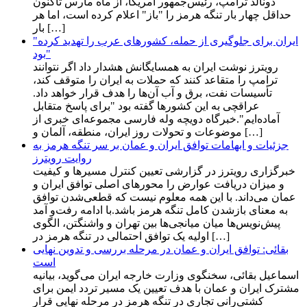
دونالد ترامپ، رئیس‌جمهور آمریکا، از ماه مارس تاکنون
حداقل چهار بار تنگه هرمز را "باز" اعلام کرده است، اما هر
بار […]
"ایران برای جلوگیری از حمله، کشورهای عرب را تهدید کرده
بود"
رویترز نوشت ایران به همسایگانش هشدار داد اگر نتوانند
ترامپ را متقاعد کنند که حملات به ایران را متوقف کند،
تأسیسات نفت، برق و آب آن‌ها را هدف قرار خواهد داد.
عراقچی به این کشورها گفته بود "برای پاسخ متقابل
آماده‌ایم".خبرگاه دویچه وله فارسی مجموعه‌ای خبری از
موضوعات و تحولات روز ایران، منطقه، آلمان و […]
جزئیات و ابهامات توافق ایران و عمان بر سر تنگه هرمز به
روایت رویترز
خبرگزاری رویترز در گزارشی تعیین کنترل مسیرها و کیفیت
و میزان دریافت عوارض را محورهای اصلی توافق ایران و
عمان می‌داند. با این همه معلوم نیست که قطعی‌شدن توافق
به معنای بازشدن کامل تنگه هرمز باشد.با ادامه رفت‌و آمد
پیش‌نویس‌ها میان میانجی‌ها بین تهران و واشنگتن، الگوی
اولیه یک توافق احتمالی در تنگه هرمز در […]
بقائی: توافق ایران و عمان در مرحله بررسی و تدوین نهایی
است
اسماعیل بقائی، سخنگوی وزارت خارجه ایران می‌گوید، بیانیه
مشترک ایران و عمان با هدف تعیین یک مسیر تردد ایمن برای
کشتی‌رانی تجاری در تنگه هرمز در مرحله نهایی قرار