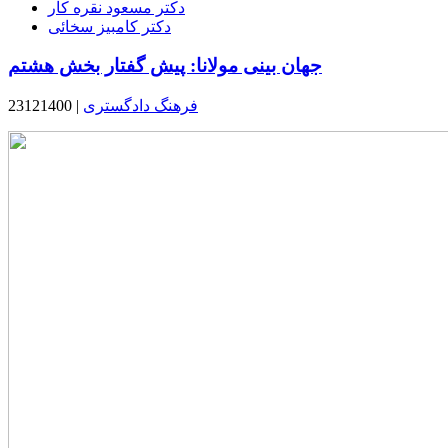
دکتر مسعود نقره کار
دکتر کامبیز سخائی
جهان بینی مولانا: پیش گفتار بخش هشتم
فرهنگ دادگستری
23121400 |