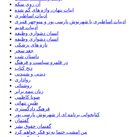
آن روی سکه
ابیات پنهان، واژه های گم شده
ادبیات اساطیری
ادبیات اساطیری با شهرنوش پارسی پور و منوچهر قنبری
ادبیات قدیم
انسان دشواری وظیفه
انسان دشواری وظیفه
تازه های پزشکی
جغد سحر
داستان شب
در قلمرو سیاست و فرهنگ
دنج کتاب
دیدنی و شنیدنی
رواداری
روشنائی
زنان نیمه برابر
صونا کاظمی
طنین تنهائی
فرهنگ دادگستری
کتابخوانی برنامه ای از شهرنوش پارسی پور
گفتمان
گفتمان حقوق بشر
من امشب حتما به تو فکر خواهم کرد