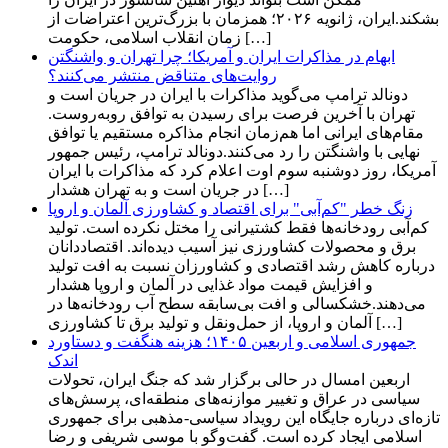
بشکند.ایران، ژانویه ۲۰۲۶؛ همزمان با بزرگ‌ترین اعتراضات از
زمان انقلاب اسلامی، حکومت […]
ابهام در مذاکرات ایران و آمریکا؛ چرا تهران و واشنگتن
روایت‌های متناقض منتشر می‌کنند؟
دونالد ترامپ می‌گوید مذاکرات با ایران در جریان است و
تهران با آخرین فرصت برای رسیدن به توافق روبه‌روست.
مقام‌های ایرانی اما هم‌زمان انجام مذاکره مستقیم یا توافق
نهایی با واشنگتن را رد می‌کنند.دونالد ترامپ، رئیس‌ جمهور
آمریکا، روز دوشنبه سوم اوت اعلام کرد که مذاکرات با ایران
در جریان است و به تهران هشدار […]
زنگ خطر "کم‌آبی" برای اقتصاد و کشاورزی آلمان و اروپا
کم‌آبی رودخانه‌ها فقط کشتیرانی را مختل نکرده است. تولید
برق و محصولات کشاورزی نیز آسیب دیده‌اند. اقتصاددانان
درباره کاهش رشد اقتصادی و کشاورزان نسبت به افت تولید
و افزایش قیمت مواد غذایی در آلمان و اروپا هشدار
می‌دهند.خشکسالی و افت بی‌سابقه سطح آب رودخانه‌ها در
آلمان و اروپا، از حمل‌ونقل و تولید برق تا کشاورزی […]
جمهوری اسلامی و اربعین ۱۴۰۵؛ هزینه هنگفت و دستاورد
اندک
اربعین امسال در حالی برگزار شد که جنگ ایران، تحولات
سیاسی در عراق و تغییر موازنه‌های منطقه‌ای، پرسش‌های
تازه‌ای درباره جایگاه این رویداد سیاسی-مذهبی برای جمهوری
اسلامی ایجاد کرده است. گفت‌وگو با موسی شریفی و رضا