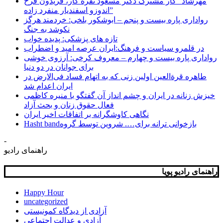
مهرشاد” کار مشترک دکتر مسعود نقره کار، فریدون فرح
اندوزو اسفندیار منفرد زاده”
رواداری پاره بیست و پنجم – ابوشکور بلخی: خردمند هرگز
نکوشد به جنگ
تازه های پزشکی: پدیده خواب
در قلمرو سیاست و فرهنگ:ایران عرصه امید و اضطراب
رواداری پاره بیست و چهارم – معروف کرخی: آرزوی خوشی
برای جوانان در دو دنیا
طاهره قرة‌العین اولین زنی که به اتهام فساد فی‌الارض در
ایران اعدام شد
خیزش زنانه در ایران و چشم انداز آن گفتگو با منیره کاظمی
فعال حقوق زنان و بحث آزاد
نگاهی کاوشگرانه بر اتفاقات اخیر ایران
Hasht bandبازخوانی ترانه برای…. شروین توسط گروه
-
راهنمای رادیو
راهنمای رادیو پویا
Happy Hour
uncategorized
آزادی از دیدگاه کمونیستی
آزادی و عدالت اجتماعی